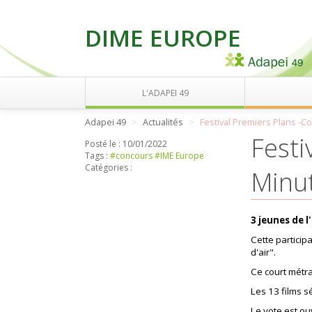
DIME EUROPE
L'ADAPEI 49
Adapei 49
Actualités
Festival Premiers Plans -C
Festi
Posté le :
10/01/2022
Tags :
#concours
#IME Europe
Catégories :
Minut
3 jeunes de l
Cette particip
d'air".
Ce court métr
Les 13 films sé
Le vote est ouv