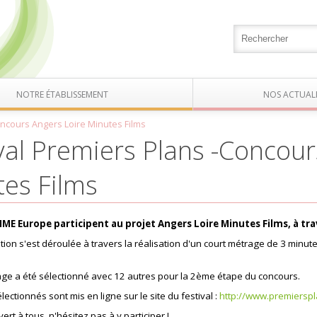
NOTRE ÉTABLISSEMENT
NOS ACTUALI
oncours Angers Loire Minutes Films
val Premiers Plans -Concour
es Films
'IME Europe participent au projet Angers Loire Minutes Films, à trav
ation s'est déroulée à travers la réalisation d'un court métrage de 3 minutes
age a été sélectionné avec 12 autres pour la 2ème étape du concours.
lectionnés sont mis en ligne sur le site du festival :
http://www.premierspl
ert à tous, n'hésitez pas à y participer !