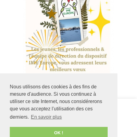
Nous utilisons des cookies à des fins de
mesure d'audience. Si vous continuez à
utiliser ce site Internet, nous considérerons
Siège social
DIME Europe
que vous acceptez l'utilisation des ces
126 rue Saint Léonard
54 avenue de
derniers.
En savoir plus
-
BP 71857
l'Europe
49018
Angers
CEDEX
49130
LES
01
PONTS DE CÉ
OK !
02 41 68 98 50
02 41 44 80 08