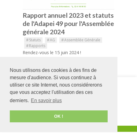
Rapport annuel 2023 et statuts
de l'Adapei 49 pour l'Assemblée
générale 2024
#
Statuts
#
AG
#
Assemblée Générale
#
Rapports
Rendez-vous le 15 juin 2024 !
Nous utilisons des cookies à des fins de
mesure d'audience. Si vous continuez à
utiliser ce site Internet, nous considérerons
Siège social
DIME Europe
126 rue Saint Léonard
54 avenue de
que vous acceptez l'utilisation des ces
-
BP 71857
l'Europe
derniers.
En savoir plus
49018
Angers
CEDEX
49130
LES
01
PONTS DE CÉ
02 41 68 98 50
02 41 44 80 08
OK !
www.adapei49.asso.fr
Création :
Agence de communication Angers