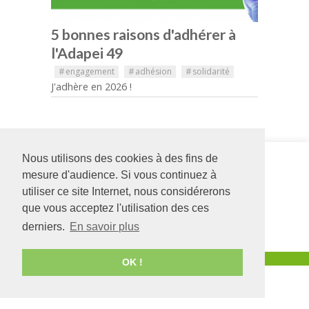
5 bonnes raisons d'adhérer à
l'Adapei 49
#
engagement
#
adhésion
#
solidarité
J'adhère en 2026 !
Nous utilisons des cookies à des fins de
Siège social
DIME Europe
126 rue Saint Léonard
54 avenue de
mesure d'audience. Si vous continuez à
-
BP 71857
l'Europe
utiliser ce site Internet, nous considérerons
49018
Angers
CEDEX
49130
LES
que vous acceptez l'utilisation des ces
01
PONTS DE CÉ
02 41 68 98 50
02 41 44 80 08
derniers.
En savoir plus
www.adapei49.asso.fr
Création :
Agence de communication Angers
OK !