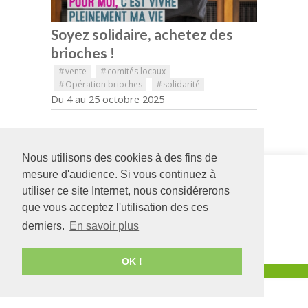
Soyez solidaire, achetez des
brioches !
#
vente
#
comités locaux
#
Opération brioches
#
solidarité
Du 4 au 25 octobre 2025
Nous utilisons des cookies à des fins de
Siège social
DIME Europe
mesure d'audience. Si vous continuez à
126 rue Saint Léonard
54 avenue de
utiliser ce site Internet, nous considérerons
-
BP 71857
l'Europe
que vous acceptez l'utilisation des ces
49018
Angers
CEDEX
49130
LES
01
PONTS DE CÉ
derniers.
En savoir plus
02 41 68 98 50
02 41 44 80 08
www.adapei49.asso.fr
OK !
Création :
Agence de communication Angers